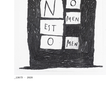
_13675
∙
2020