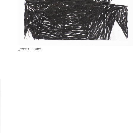
_13861
∙
2021